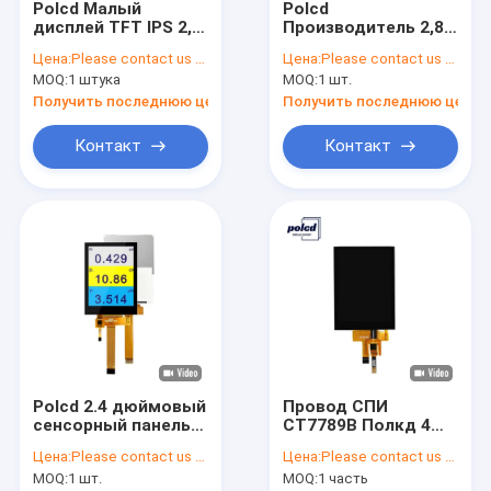
Polcd Малый
Polcd
О нас
дисплей TFT IPS 2,8
Производитель 2,8
дюйма SPI
дюйма матрица
Цена:
Please contact us for latest price
Цена:
Please contact us for latest price
Интерфейс 240*320
240x320 TFT
Проверка качества
MOQ:
1 штука
MOQ:
1 шт.
RGB Цветный экран
дисплей 20
ST7789P3-G6 TFT
штифтов FPC LCM
Получить последнюю цену
Получить последнюю цену
Контакт США
LCD
ST7789 ЖК-модуль
Контакт
Контакт
Новости
Случаи
Дисплей TFT LCD
модуль lcd tft
Polcd 2.4 дюймовый
Провод СПИ
IPS дисплея TFT LCD
сенсорный панель
СТ7789В Полкд 4
240x320 IPS Tech
экран касания РоХС
Экран касания TFT
Цена:
Please contact us for latest price
Цена:
Please contact us for latest price
Капацитивный
ТФТ экрана Ипс 2,8
MOQ:
1 шт.
MOQ:
1 часть
сенсорный экран 2.4
дюймов для дома