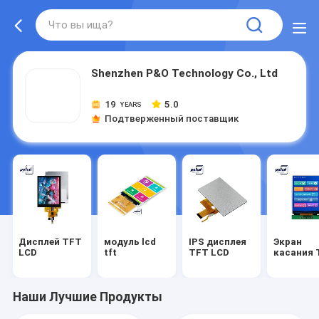
Shenzhen P&O Technology Co., Ltd
19
5.0
YEARS
Подтверженный поставщик
Дисплей TFT
модуль lcd
IPS дисплея
Экран
LCD
tft
TFT LCD
касания 
Наши Лучшие Продукты