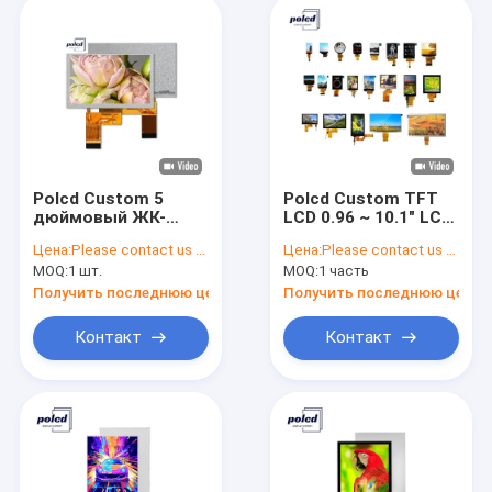
Polcd Custom 5
Polcd Custom TFT
дюймовый ЖК-
LCD 0.96 ~ 10.1" LCM
модуль RGB
IPS Screen 2.4 2.8 3
Цена:
Please contact us for latest price
Цена:
Please contact us for latest price
интерфейс 800*480
3.5 4.3 5 7
MOQ:
1 шт.
MOQ:
1 часть
ST7265 IPS панель
дюймовый
TFT ЖК-дисплей
сенсорный панель
Получить последнюю цену
Получить последнюю цену
TFT дисплей LCD
модуль
Контакт
Контакт