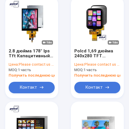
2.8 дюйма 178° Ips
Polcd 1,69 дюйма
Tft Капацитивный
240x280 TFT
сенсорный экран
дисплейный модуль
Цена:
Please contact us for latest price
Цена:
Please contact us for latest price
полный угол
квадратный ЖК-
MOQ:
1 часть
MOQ:
1 часть
просмотра Spi
прикосновный
интерфейс
экран для умных
Получить последнюю цену
Получить последнюю цену
часов
Контакт
Контакт