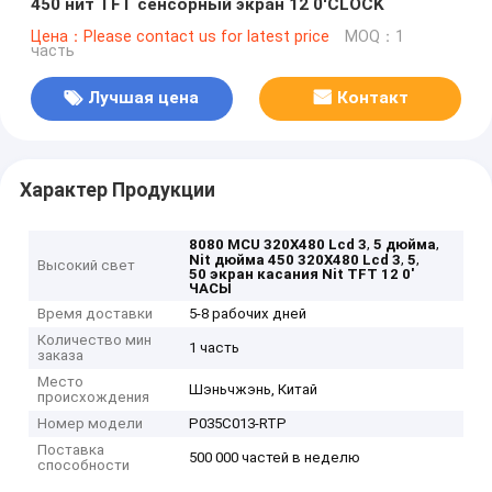
450 нит TFT сенсорный экран 12 0'CLOCK
Цена：Please contact us for latest price
MOQ：1
часть
Лучшая цена
Контакт
Характер Продукции
,
,
8080 MCU 320X480 Lcd 3
5 дюйма
,
,
Nit дюйма 450 320X480 Lcd 3
5
Высокий свет
50 экран касания Nit TFT 12 0'
ЧАСЫ
Время доставки
5-8 рабочих дней
Количество мин
1 часть
заказа
Место
Шэньчжэнь, Китай
происхождения
Номер модели
P035C013-RTP
Поставка
500 000 частей в неделю
способности