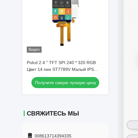
Видео
Polcd 2.4 " TFT SPI 240 * 320 RGB
Цвет 14 пин ST7789V Малый IPS
полный угол просмотра 2,4 дюйма
Получите самую лучшую цену
TFT LCD дисплей
СВЯЖИТЕСЬ МЫ
008613714394335