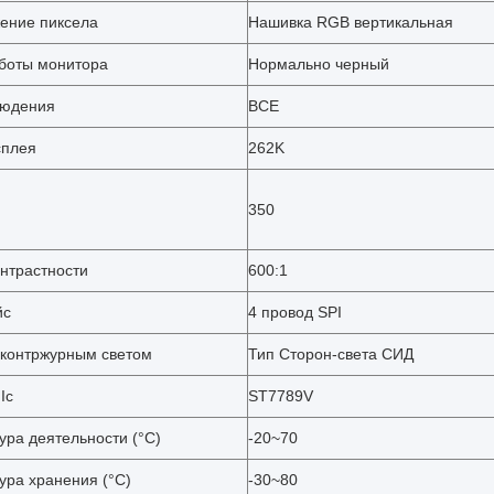
ение пиксела
Нашивка RGB вертикальная
боты монитора
Нормально черный
людения
ВСЕ
сплея
262K
350
онтрастности
600:1
йс
4 провод SPI
 контржурным светом
Тип Сторон-света СИД
Ic
ST7789V
ура деятельности (°C)
-20~70
ура хранения (°C)
-30~80