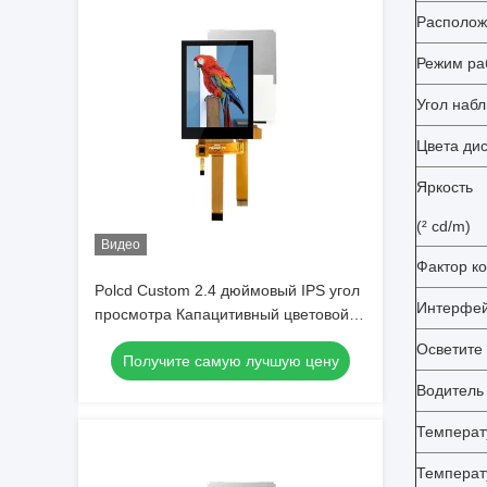
Располож
Режим ра
Угол наб
Цвета ди
Яркость
(² cd/m)
Видео
Фактор к
Polcd Custom 2.4 дюймовый IPS угол
Интерфе
просмотра Капацитивный цветовой
сенсорный экран 240x320
Осветите
Получите самую лучшую цену
разрешение TFT LCD модуль
Водитель 
Температ
Температ