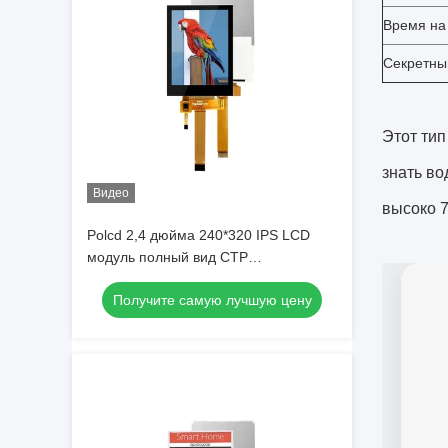
Время на 
Секретны
Этот ти
знать во
Видео
высоко 7
Polcd 2,4 дюйма 240*320 IPS LCD
модуль полный вид CTP
Капацитивный сенсорный панель
Получите самую лучшую цену
Qvga 2.4 TFT дисплей