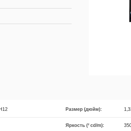
H12
Размер (дюйм):
1,3
Яркость (² cd/m):
35