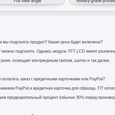
 мы подгонять продукт? Какая цена будет включена?
т можно подгонять. Однако, модуль TFT LCD имеет различн
сания, освещает контржурным светом, шатон и так далее.
я оплатить заказ с кредитными карточками или PayPal?
нимаем PayPal и кредитная карточка для образца, T/T опла
аем предварительный процент (обычно 30% перед произвед