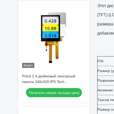
Этот ди
(TFT) (L
размера 
добавлен
P/N
Видео
Размер (
Polcd 2.4 дюймовый сенсорный
Разреше
панель 240x320 IPS Tech
Капацитивный сенсорный экран 2.4 "
Активная
Получите самую лучшую цену
Мини Малый TFT LCD дисплей
Тангаж пи
Размер п