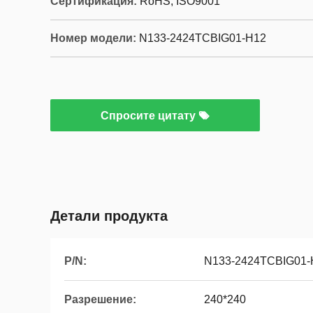
Сертификация:
RoHS, ISO9001
Номер модели:
N133-2424TCBIG01-H12
Спросите цитату
Детали продукта
P/N:
N133-2424TCBIG01-
Разрешение:
240*240