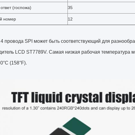
ответ (госпожа)
35
й номер
12
п 4 провода SPI может быть соответствующий для разнообр
дитель LCD ST7789V. Самая низкая рабочая температура мож
0°C (158°F).