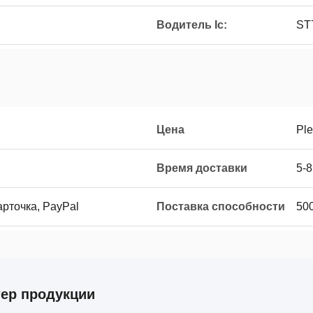
Водитель Ic:
ST
Цена
Ple
Время доставки
5-8
карточка, PayPal
Поставка способности
50
тер продукции