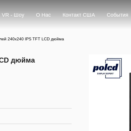
VR - Шоу
О Нас
Контакт США
События
плей 240x240 IPS TFT LCD дюйма
 LCD дюйма