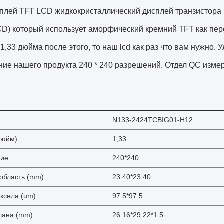
сплей TFT LCD жидкокристаллический дисплей транзистора
CD) который использует аморфический кремний TFT как пер
1,33 дюйма после этого, то наш lcd как раз что вам нужно
ие нашего продукта 240 * 240 разрешений. Отдел QC измер
N133-2424TCBIG01-H12
дюйм)
1,33
ние
240*240
 область (mm)
23.40*23.40
ксела (um)
97.5*97.5
лана (mm)
26.16*29.22*1.5