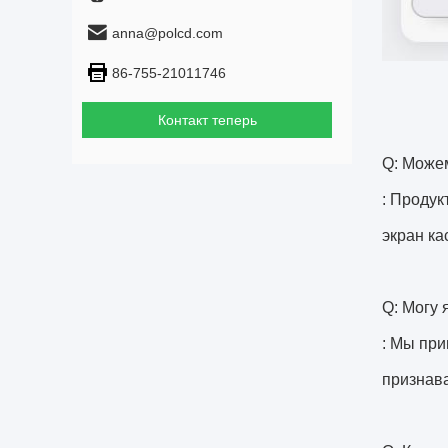
anna@polcd.com
86-755-21011746
Контакт теперь
Q: Можем
: Продук
экран ка
Q: Могу 
: Мы при
признав