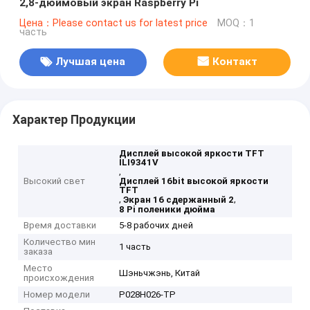
2,8-дюймовый экран Raspberry Pi
Цена：Please contact us for latest price
MOQ：1
часть
Лучшая цена
Контакт
Характер Продукции
Дисплей высокой яркости TFT
ILI9341V
,
Высокий свет
Дисплей 16bit высокой яркости
TFT
,
,
Экран 16 сдержанный 2
8 Pi поленики дюйма
Время доставки
5-8 рабочих дней
Количество мин
1 часть
заказа
Место
Шэньчжэнь, Китай
происхождения
Номер модели
P028H026-TP