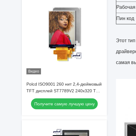
Рабочая 
Пин код
Этот тип
драйверо
самая вы
Видео
Polcd ISO9001 260 нит 2,4-дюймовый
TFT дисплей ST7789V2 240x320 TFT
экран
Получите самую лучшую цену