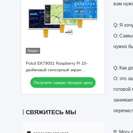
вам нуж
Q: Я хоч
О: Самый
нужно б
Видео
Polcd EK79001 Raspberry Pi 10-
Q: Как д
дюймовый сенсорный экран
1024X600 Промышленный
О: это з
Получите самую лучшую цену
сенсорный экран
готовой 
занимает
перечисл
СВЯЖИТЕСЬ МЫ
В: Могу 