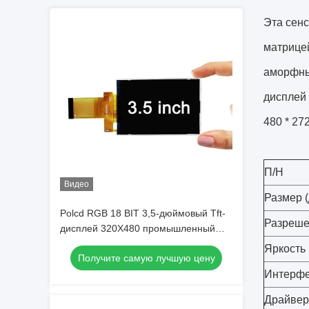
Эта сенс
матрицей
аморфны
дисплей 
480 * 27
П/Н
Видео
Размер 
Polcd RGB 18 BIT 3,5-дюймовый Tft-
Разреш
дисплей 320X480 промышленный
сенсорный экран
Яркость 
Получите самую лучшую цену
Интерф
Драйвер