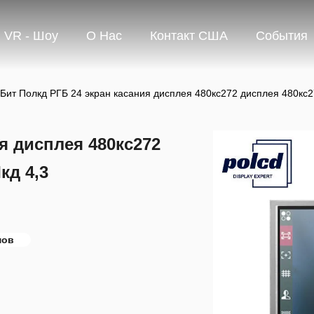
VR - Шоу
О Нас
Контакт США
События
Бит Полкд РГБ 24 экран касания дисплея 480кс272 дисплея 480к
я дисплея 480кс272
кд 4,3
мов