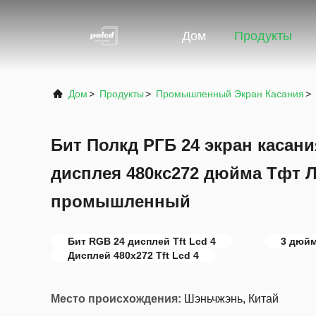
Дом
Продукты
Дом
>
Продукты
>
Промышленный Экран Касания
>
Бит Полкд РГБ 24 экран касани
дисплея 480кс272 дюйма Тфт Л
промышленный
Бит RGB 24 дисплей Tft Lcd 4
3 дюй
Дисплей 480x272 Tft Lcd 4
Место происхождения:
Шэньчжэнь, Китай