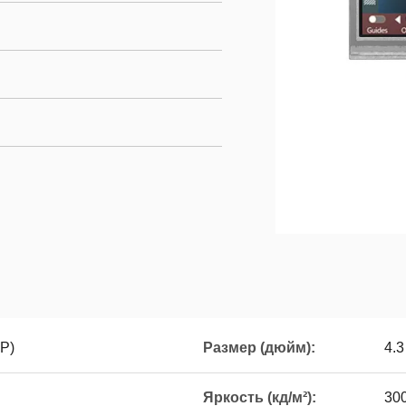
P)
Размер (дюйм):
4.3
Яркость (кд/м²):
30