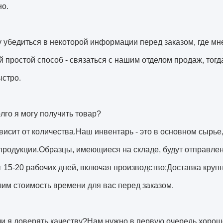
но.
у убедиться в некоторой информации перед заказом, где м
 простой способ - связаться с нашим отделом продаж, то
ыстро.
олго я могу получить товар?
ависит от количества.Наш инвентарь - это в основном сырь
продукции.Образцы, имеющиеся на складе, будут отправлен
 15-20 рабочих дней, включая производство;Доставка круп
им стоимость времени для вас перед заказом.
ли я доверять качеству?Нам нужно в первую очередь хорош