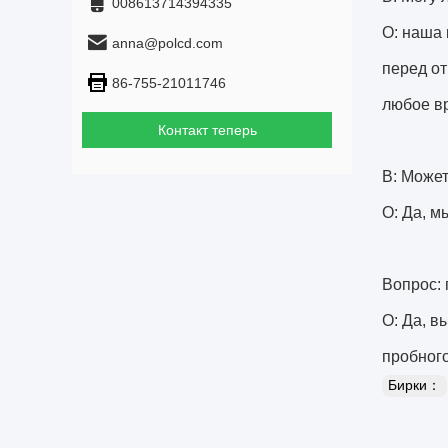
008613714394335
О: наша 
anna@polcd.com
перед от
86-755-21011746
любое в
Контакт теперь
В: Может
О: Да, м
Вопрос: 
О: Да, в
пробного
Бирки：