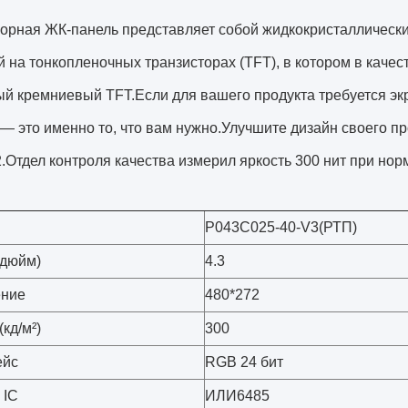
орная ЖК-панель представляет собой жидкокристаллически
 на тонкопленочных транзисторах (TFT), в котором в качес
й кремниевый TFT.Если для вашего продукта требуется экр
— это именно то, что вам нужно.Улучшите дизайн своего п
2.Отдел контроля качества измерил яркость 300 нит при нор
P043C025-40-V3(РТП)
(дюйм)
4.3
ение
480*272
(кд/м²)
300
ейс
RGB 24 бит
 IC
ИЛИ6485