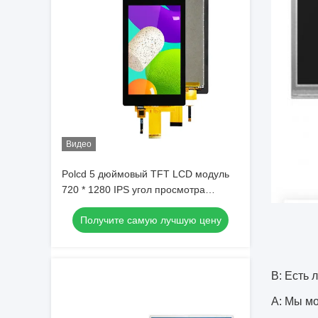
Видео
Polcd 5 дюймовый TFT LCD модуль
720 * 1280 IPS угол просмотра
Капацитивная сенсорная панель LCD
Получите самую лучшую цену
дисплей
В: Есть 
A: Мы мо