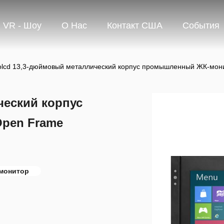
VR - Шоу
О Нас
Контакт США
События
olcd 13,3-дюймовый металлический корпус промышленный ЖК-мон
ческий корпус
pen Frame
монитор