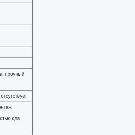
а, прочный
отсутствует
онтаж
стью для