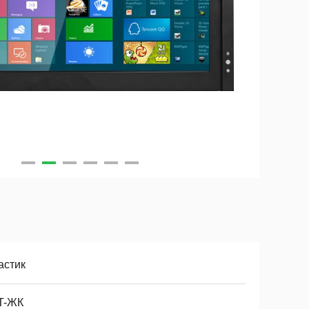
астик
T-ЖК