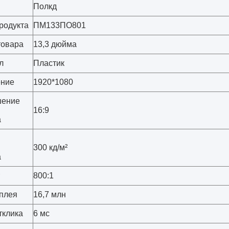
Полкд
родукта
ПМ133ПО801
товара
13,3 дюйма
л
Пластик
ение
1920*1080
шение
16:9
а
300 кд/м²
а
800:1
сплея
16,7 млн
тклика
6 мс