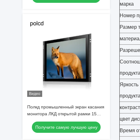
марка
Номер п
Размер 
материа
Разреш
Соотно
продукт
Яркость
Видео
продукт
Полкд промышленный экран касания
контраст
монитора ЛКД открытой рамки 15
цвет ди
дюймов чистый плоский емкостный
Получите самую лучшую цену
Время о