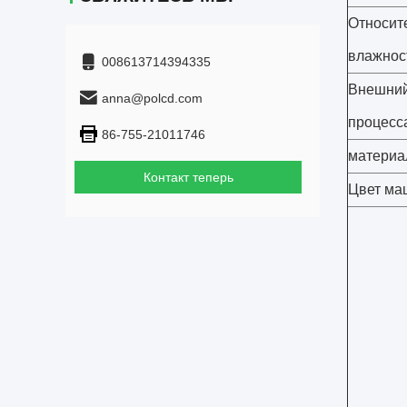
Относит
влажнос
008613714394335
Внешний
anna@polcd.com
процесс
86-755-21011746
материа
Контакт теперь
Цвет м