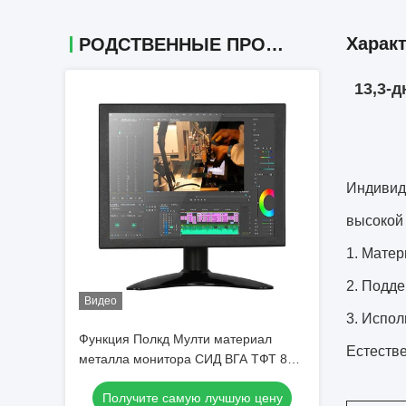
Харак
РОДСТВЕННЫЕ ПРОДУКТЫ
13,3-
Индивид
высокой 
1. Матер
2. Подде
Видео
3. Испол
Функция Полкд Мулти материал
Естеств
металла монитора СИД ВГА ТФТ 8
дюймов врезанный дисплеем
Получите самую лучшую цену
промышленный