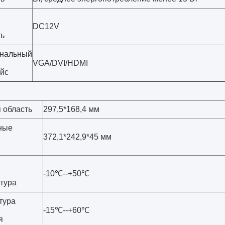
DC12V
ь
нальный
VGA/DVI/HDMI
йс
 область
297,5*168,4 мм
ные
372,1*242,9*45 мм
ы
-10℃--+50℃
тура
тура
-15℃--+60℃
я