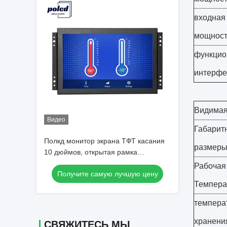
входная
мощност
функцио
интерфе
Видимая
Видео
Габарит
Полкд монитор экрана ТФТ касания
размер
10 дюймов, открытая рамка
монитора ЛКД СИД ХДМИ ВГА
Рабочая
Получите самую лучшую цену
промышленная
Темпера
темпера
хранени
СВЯЖИТЕСЬ МЫ