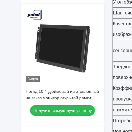
Угол обз
Шаг точ
Качеств
изображ
сенсорн
Твердос
поверхн
Видео
Коэффи
Полкд 10,4-дюймовый изготовленный
на заказ монитор открытой рамки
пропуск
дисплея ВГА дисплея СИД ЛКД для
нажмите
Получите самую лучшую цену
промышленного
Потребл
мощност