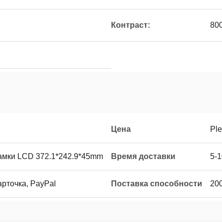
Контраст:
800
Цена
Ple
амки LCD 372.1*242.9*45mm
Время доставки
5-
карточка, PayPal
Поставка способности
20