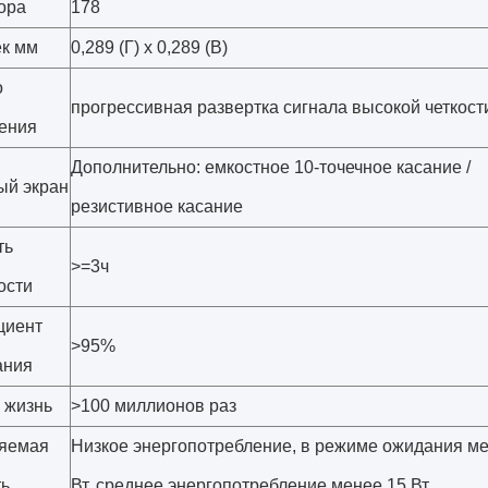
ора
178
ек мм
0,289 (Г) x 0,289 (В)
о
прогрессивная развертка сигнала высокой четкост
ения
Дополнительно: емкостное 10-точечное касание /
ый экран
резистивное касание
ть
>=3ч
ости
циент
>95%
ания
 жизнь
>100 миллионов раз
яемая
Низкое энергопотребление, в режиме ожидания ме
ь
Вт, среднее энергопотребление менее 15 Вт