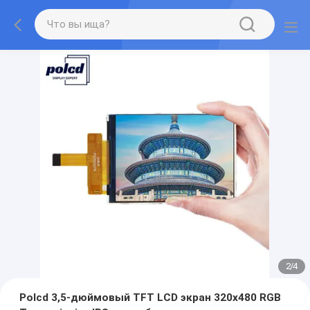
2
/
4
Polcd 3,5-дюймовый TFT LCD экран 320x480 RGB