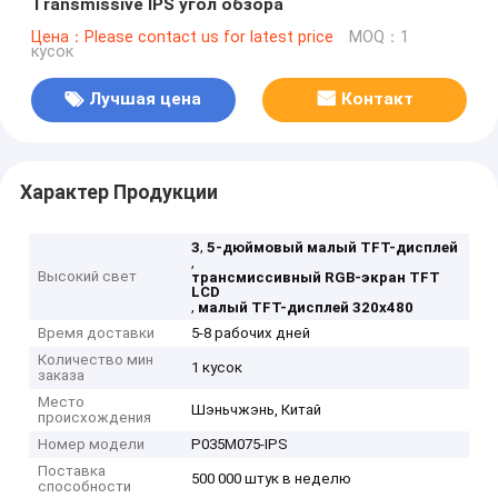
Transmissive IPS угол обзора
Цена：Please contact us for latest price
MOQ：1
кусок
Лучшая цена
Контакт
Характер Продукции
,
3
5-дюймовый малый TFT-дисплей
,
Высокий свет
трансмиссивный RGB-экран TFT
LCD
,
малый TFT-дисплей 320x480
Время доставки
5-8 рабочих дней
Количество мин
1 кусок
заказа
Место
Шэньчжэнь, Китай
происхождения
Номер модели
P035M075-IPS
Поставка
500 000 штук в неделю
способности