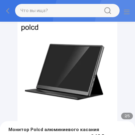
2
/
5
Монитор Polcd алюминиевого касания