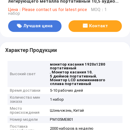
легирующего металла портативный 10,5 аудио
выход IPS HD дюйма
Цена：Please contact us for latest price
MOQ：1
набор
Лучшая цена
Контакт
Характер Продукции
монитор касания 1920x1280
портативный
,
,
Монитор касания 10
Высокий свет
,
5 дюймов портативный
Монитор LCD алюминиевого
сплава портативный
Время доставки
5-10 рабочих дней
Количество мин
1 набор
заказа
Место
Шэньчжэнь, Китай
происхождения
Номер модели
PM105ME801
Поставка
2000 наборов в неделю