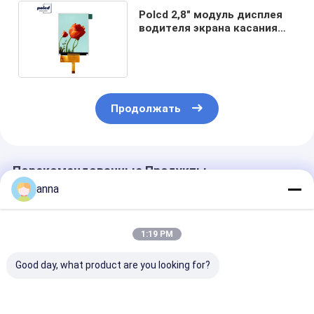
Polcd 2,8" модуль дисплея
водителя экрана касания
ILI9341 LCD цвета TFT
Продолжать
Порекомендованные Продукты
anna
1:19 PM
Good day, what product are you looking for?
Polcd 2,8-
Polcd Маленький
Polcd 2.4" TF