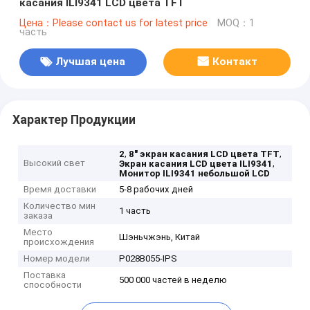
касания ILI9341 LCD цвета TFT
Цена：Please contact us for latest price
MOQ：1
часть
Лучшая цена
Контакт
Характер Продукции
,
,
2
8" экран касания LCD цвета TFT
Высокий свет
,
Экран касания LCD цвета ILI9341
Монитор ILI9341 небольшой LCD
Время доставки
5-8 рабочих дней
Количество мин
1 часть
заказа
Место
Шэньчжэнь, Китай
происхождения
Номер модели
P028B055-IPS
Поставка
500 000 частей в неделю
способности