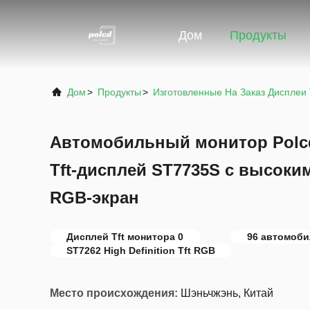
Дом
Продукты
Дом
>
Продукты
>
Изготовленные На Заказ Дисплеи
Автомобильный монитор Polc
Tft-дисплей ST7735S с высоки
RGB-экран
Дисплей Tft монитора 0
96 автомоби
ST7262 High Definition Tft RGB
Место происхождения:
Шэньчжэнь, Китай