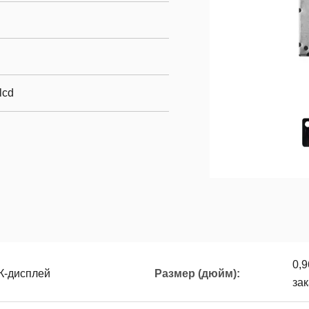
lcd
0,
К-дисплей
Размер (дюйм):
зак