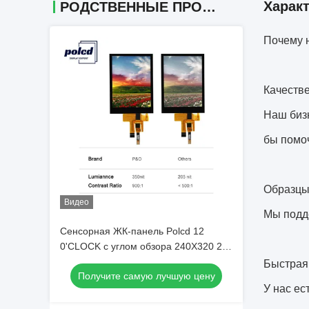
Харак
РОДСТВЕННЫЕ ПРОДУКТЫ
Почему 
Качеств
Наш бизн
бы помоч
Образцы
Видео
Мы подд
Сенсорная ЖК-панель Polcd 12
0'CLOCK с углом обзора 240X320 2,8
Tft Shield Raspberry Pi
Быстрая
Получите самую лучшую цену
У нас ес