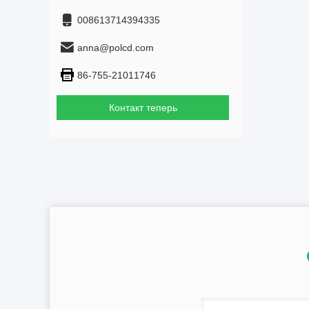
008613714394335
anna@polcd.com
86-755-21011746
Контакт теперь