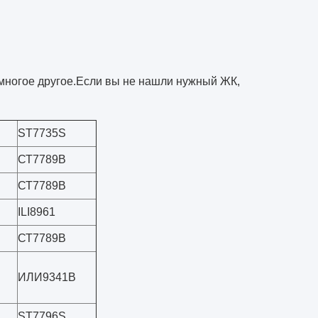
многое другое.Если вы не нашли нужный ЖК,
ST7735S
СТ7789В
СТ7789В
ILI8961
СТ7789В
ИЛИ9341В
ST7796S