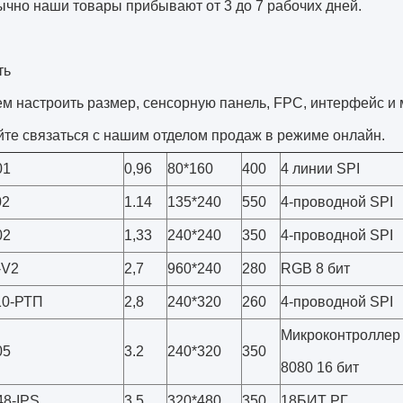
чно наши товары прибывают от 3 до 7 рабочих дней.
ть
м настроить размер, сенсорную панель, FPC, интерфейс и 
те связаться с нашим отделом продаж в режиме онлайн.
01
0,96
80*160
400
4 линии SPI
02
1.14
135*240
550
4-проводной SPI
02
1,33
240*240
350
4-проводной SPI
-V2
2,7
960*240
280
RGB 8 бит
10-РТП
2,8
240*320
260
4-проводной SPI
Микроконтроллер
05
3.2
240*320
350
8080 16 бит
8-IPS
3,5
320*480
350
18БИТ РГ