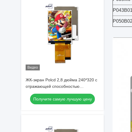
P043B0
P050B02
Видео
ЖК-экран Polcd 2,8 дюйма 240*320 с
отражающей способностью
ST7789T3, интерфейс Mcu Spi, 2,8-
Получите самую лучшую цену
дюймовый IPS TFT ЖК-дисплей