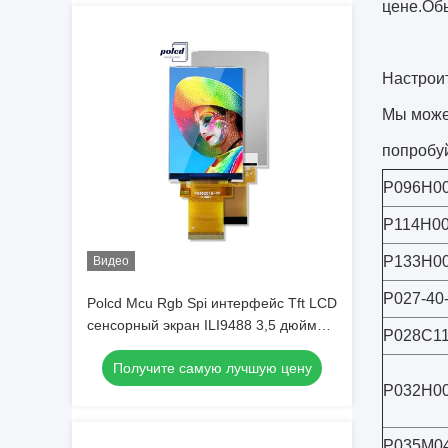
цене.Обы
Настрои
Мы може
попробуй
P096H0
P114H0
P133H0
Видео
P027-40
Polcd Mcu Rgb Spi интерфейс Tft LCD
сенсорный экран ILI9488 3,5 дюйма
P028C1
Tft LCD 320x480
Получите самую лучшую цену
P032H0
P035M04