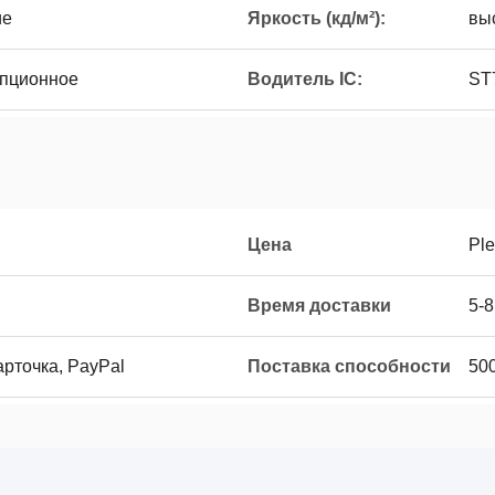
ие
Яркость (кд/м²):
вы
опционное
Водитель IC:
ST
Цена
Ple
Время доставки
5-8
карточка, PayPal
Поставка способности
50