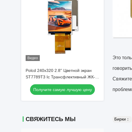
Это толь
Видео
говорить
Polcd 240x320 2.8'' Цветной экран
ST7789T3 Ic Трансфлективный ЖК-
Свяжитес
модуль 2.8 дюйма TFT дисплей
проблем
Получите самую лучшую цену
СВЯЖИТЕСЬ МЫ
Бирки：