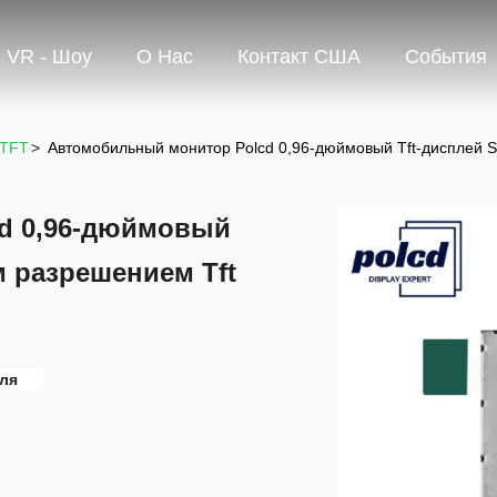
VR - Шоу
О Нас
Контакт США
События
 TFT
>
Автомобильный монитор Polcd 0,96-дюймовый Tft-дисплей 
d 0,96-дюймовый
м разрешением Tft
ля