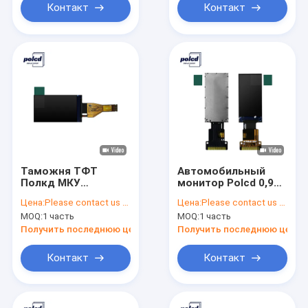
Контакт
Контакт
Таможня ТФТ
Автомобильный
Полкд МКУ
монитор Polcd 0,96-
отображает экран
дюймовый Tft-
Цена:
Please contact us for latest price
Цена:
Please contact us for latest price
касания Тфт Лкд
дисплей ST7735S с
MOQ:
1 часть
MOQ:
1 часть
1,14 дюймов для
высоким
рекламы
разрешением Tft
Получить последнюю цену
Получить последнюю цену
RGB-экран
Контакт
Контакт