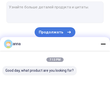
Сенсорная панель LCD
Медицинский дисплей LCD
Изготовленные на заказ дисплеи TFT
Продолжать
Промышленный экран касания
anna
Экран касания TFT емкостный
Наши Категории
Экран касания TFT сопротивляющийся
7:13 PM
Дисплей HD TFT
Good day, what product are you looking for?
Небольшой дисплей TFT
портативный монитор lcd
Дисплей TFT LCD
модуль lcd tft
IPS дисплея 
промышленный монитор lcd
LCD