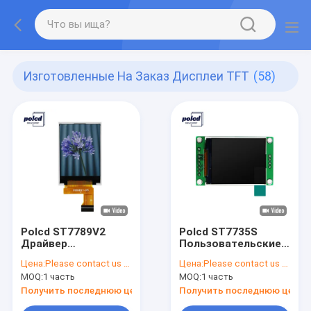
Изготовленные На Заказ Дисплеи TFT
(58)
Polcd ST7789V2
Polcd ST7735S
Драйвер
Пользовательские
дюймового Tft-
TFT-дисплеи 1,77-
Цена:
Please contact us for latest price
Цена:
Please contact us for latest price
дисплея IC
дюймовый
MOQ:
1 часть
MOQ:
1 часть
Светоотражающая
читаемый при
панель экрана Tft
солнечном свете
Получить последнюю цену
Получить последнюю цену
экран