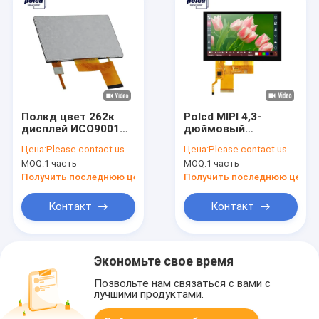
Полкд цвет 262к
Polcd MIPI 4,3-
дисплей ИСО9001
дюймовый
дисплея СТ7262Э43
сенсорный экран
Цена:
Please contact us for latest price
Цена:
Please contact us for latest price
Ргб Тфт 4,3 дюйма
ST7735S Custom
MOQ:
1 часть
MOQ:
1 часть
Тфт Лкд
TFT отображает
Transmissive
Получить последнюю цену
Получить последнюю цену
Контакт
Контакт
Экономьте свое время
Позвольте нам связаться с вами с
лучшими продуктами.