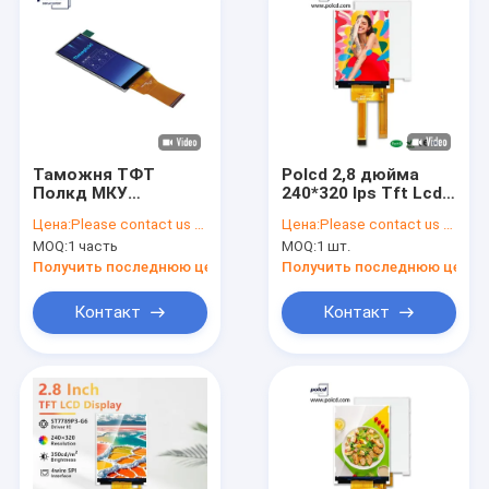
Таможня ТФТ
Polcd 2,8 дюйма
Полкд МКУ
240*320 Ips Tft Lcd
отображает 3,2
Screen Spi Interface
Цена:
Please contact us for latest price
Цена:
Please contact us for latest price
касания Лкд дюйма
All Free Viewing Angle
MOQ:
1 часть
MOQ:
1 шт.
320кс240 для
Панельный
прибора андроида
дисплейный модуль
Получить последнюю цену
Получить последнюю цену
Контакт
Контакт
Дом
Продукты
VR - шоу