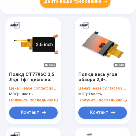
Дайте ваше требование
Полкд СТ7796С 3,5
Полкд весь угол
Лкд Тфт дисплей
обзора 2,8-
Ргб РоХС 18 бит
дюймовый ЖК-
Цена:
Please contact us for latest price
Цена:
Please contact us for latest price
Лкд для
дисплей СТ7789В
MOQ:
1 часть
MOQ:
1 часть
медицинского
Тфт изготовленные
применения
на заказ дисплеи
Получить последнюю цену
Получить последнюю цену
ТФТ
Контакт
Контакт